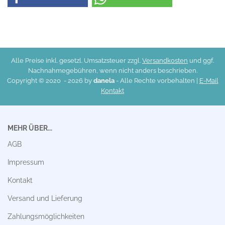
Alle Preise inkl. gesetzl. Umsatzsteuer zzgl.
Versandkosten
und ggf.
Nachnahmegebühren, wenn nicht anders beschrieben.
Copyright © 2020 -
2026 by
danela
- Alle Rechte vorbehalten |
E-Mail
Kontakt
MEHR ÜBER...
AGB
Impressum
Kontakt
Versand und Lieferung
Zahlungsmöglichkeiten