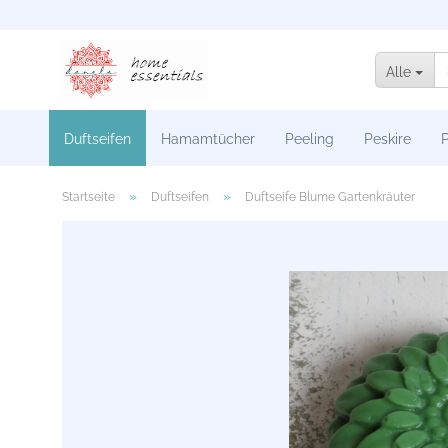
Alle
Duftseifen
Hamamtücher
Peeling
Peskire
P
»
»
Startseite
Duftseifen
Duftseife Blume Gartenkräuter