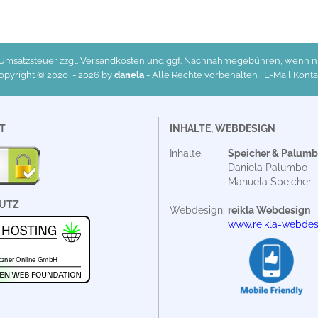
. Umsatzsteuer zzgl.
Versandkosten
und ggf. Nachnahmegebühren, wenn nic
opyright © 2020 -
2026 by
danela
- Alle Rechte vorbehalten |
E-Mail Konta
T
INHALTE, WEBDESIGN
Inhalte:
Speicher & Palum
Daniela Palumbo
Manuela Speicher
UTZ
Webdesign:
reikla Webdesign
www.reikla-webdes