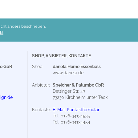
ht anders beschrieben.
kt
SHOP, ANBIETER, KONTAKTE
bo GbR
Shop:
danela Home Essentials
www.danela.de
Anbieter:
Speicher & Palumbo GbR
Dettinger Str. 43
ign.de
73230 Kirchheim unter Teck
Kontakte:
E-Mail Kontaktformular
Tel. 0176-
34134535
Tel. 0176-
34134454